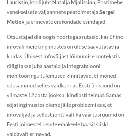
Lauristin
, koolijuht
Natalja Mjalitsina
, Postimehe
venekeelsete väljaannete peatoimetaja
Sergei
Metlev
ja erinevate erakondade esindajad.
Otsustajad dialoogis noortega arutasid, kas ühine
infoväli meie tingimustes on üldse saavutatav ja
kuidas. Ühisest infoväljast lõimumise kontekstis
räägitakse juba aastaid ja integratsiooni
monitooringu tulemused kinnitavad, et mõned
edusammud selles valdkonnas Eesti ühiskond on
viimaste 12 aasta jooksul kindlasti teinud. Samas,
sõjatingimustes oleme jälle probleemi ees, et
infoväljad ja sellest johtuvalt ka väärtusruumid on
Eesti inimestel nende emakeele baasil siiski
valdavalt erinevad.