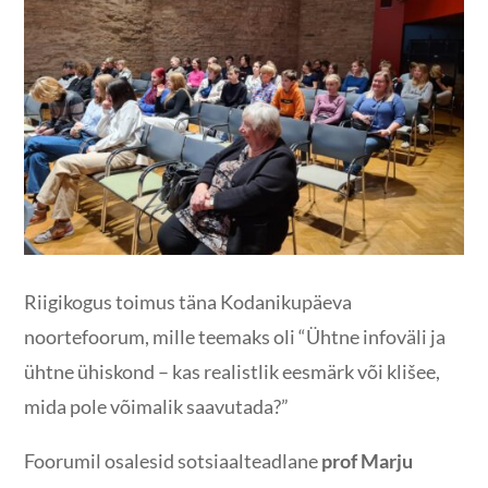
Riigikogus toimus täna Kodanikupäeva
noortefoorum, mille teemaks oli “Ühtne infoväli ja
ühtne ühiskond – kas realistlik eesmärk või klišee,
mida pole võimalik saavutada?”
Foorumil osalesid sotsiaalteadlane
prof Marju