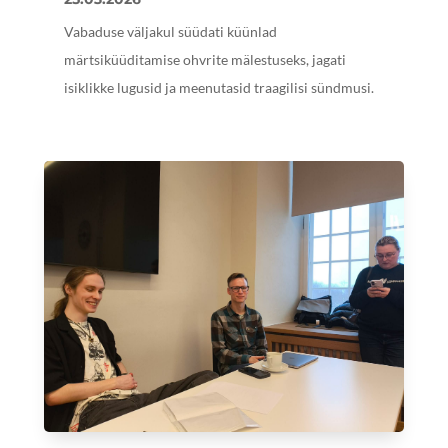
Vabaduse väljakul süüdati küünlad
märtsiküüditamise ohvrite mälestuseks, jagati
isiklikke lugusid ja meenutasid traagilisi sündmusi.