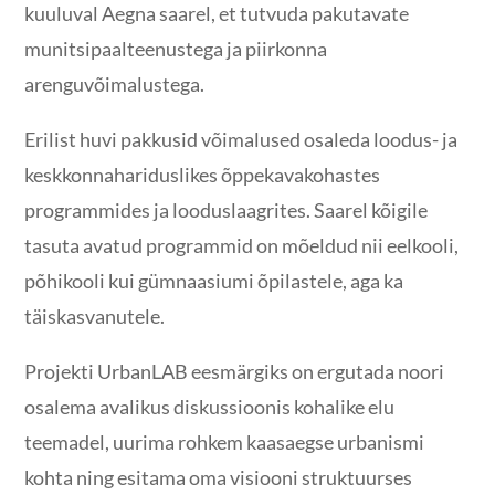
kuuluval Aegna saarel, et tutvuda pakutavate
munitsipaalteenustega ja piirkonna
arenguvõimalustega.
Erilist huvi pakkusid võimalused osaleda loodus- ja
keskkonnahariduslikes õppekavakohastes
programmides ja looduslaagrites. Saarel kõigile
tasuta avatud programmid on mõeldud nii eelkooli,
põhikooli kui gümnaasiumi õpilastele, aga ka
täiskasvanutele.
Projekti UrbanLAB eesmärgiks on ergutada noori
osalema avalikus diskussioonis kohalike elu
teemadel, uurima rohkem kaasaegse urbanismi
kohta ning esitama oma visiooni struktuurses