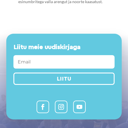
esinumbritega valla arengut ja noorte kaasatust.
Liitu meie uudiskirjaga
LIITU