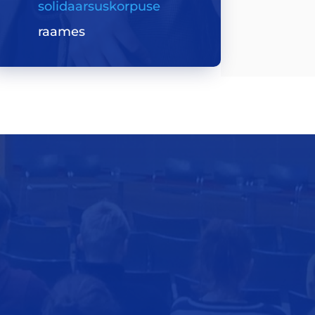
solidaarsuskorpuse
raames