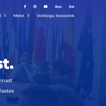
Rus
Est
d
Meist
Volikogu koosolek
t.
nnast
lastes