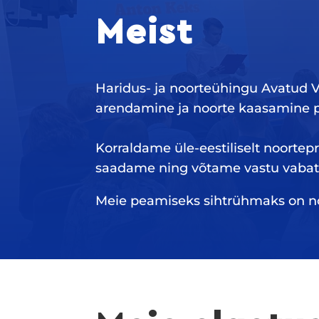
Meist
Haridus- ja noorteühingu Avatud 
arendamine ja noorte kaasamine pol
Korraldame üle-eestiliselt noortepr
saadame ning võtame vastu vabata
Meie peamiseks sihtrühmaks on no