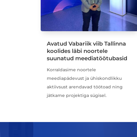
Avatud Vabariik viib Tallinna
koolides läbi noortele
suunatud meediatöötubasid
Korraldasime noortele
meediapädevust ja ühiskondlikku
aktiivsust arendavad töötoad ning
jätkame projektiga sügisel.