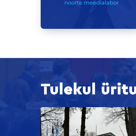
noorte meedialabor
Tulekul ürit