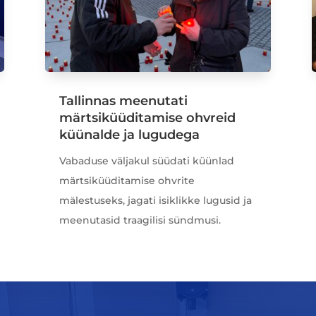
Tallinnas meenutati
märtsiküüditamise ohvreid
küünalde ja lugudega
Vabaduse väljakul süüdati küünlad
märtsiküüditamise ohvrite
mälestuseks, jagati isiklikke lugusid ja
meenutasid traagilisi sündmusi.