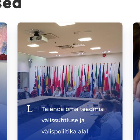
sed
L
Täienda oma teadmisi
välissuhtluse ja
välispoliitika alal