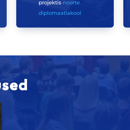
projektis
noorte
diplomaatiakool
used