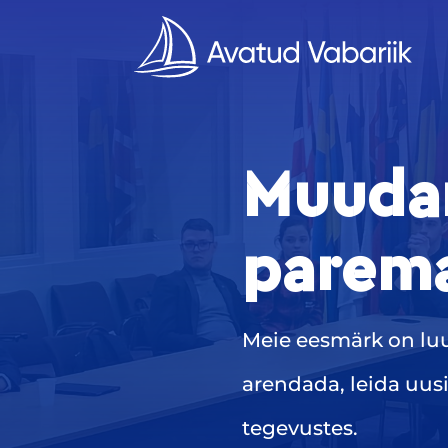
Muuda
parema
Meie eesmärk on luu
arendada, leida uus
tegevustes.