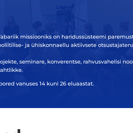
Vabariik missiooniks on haridussüsteemi paremus
iitilise- ja ühiskonnaellu aktiivsete otsustajaten
ojekte, seminare, konverentse, rahvusvahelisi noor
htlikke.
ored vanuses 14 kuni 26 eluaastat.