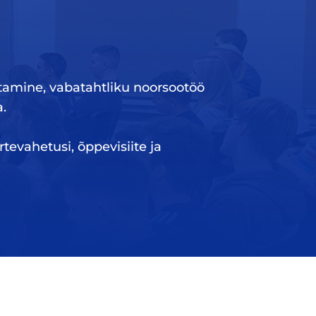
tamine, vabatahtliku noorsootöö
a.
tevahetusi, õppevisiite ja