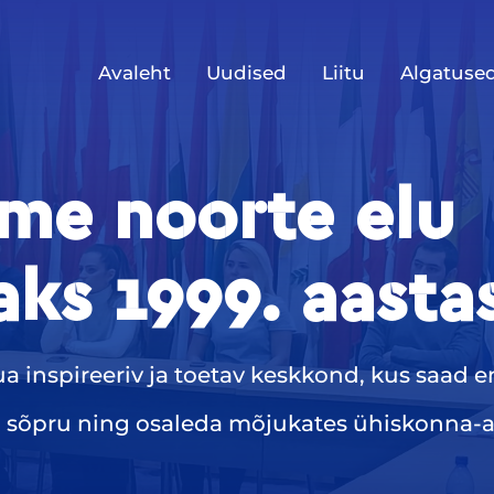
Avaleht
Uudised
Liitu
Algatuse
me noorte elu
ks 1999. aastas
a inspireeriv ja toetav keskkond, kus saad e
i sõpru ning osaleda mõjukates ühiskonna-a