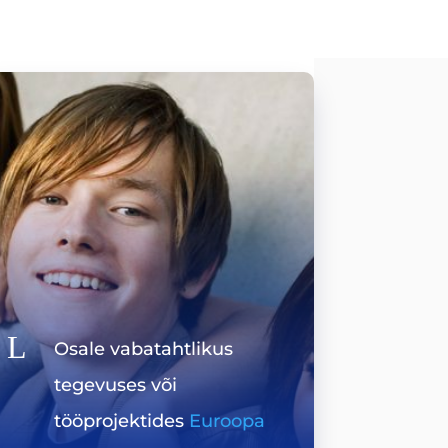
L
Osale vabatahtlikus
tegevuses või
tööprojektides
Euroopa