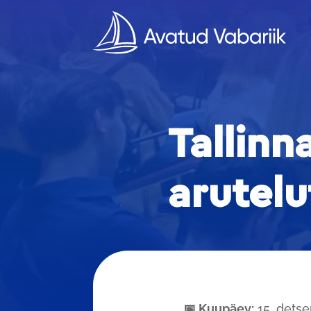
Tallinn
arutel
📅 Kuupäev:
15. dets