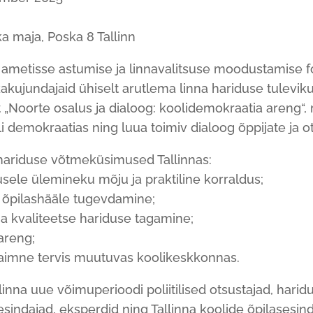
a maja, Poska 8 Tallinn
 ametisse astumise ja linnavalitsuse moodustamise f
ikakujundajaid ühiselt arutlema linna hariduse tulevik
ist „Noorte osalus ja dialoog: koolidemokraatia areng“
i demokraatias ning luua toimiv dialoog õppijate ja ot
hariduse võtmeküsimused Tallinnas:
usele ülemineku mõju ja praktiline korraldus;
a õpilashääle tugevdamine;
 ja kvaliteetse hariduse tagamine;
 areng;
 vaimne tervis muutuvas koolikeskkonnas.
inna uue võimuperioodi poliitilised otsustajad, haridu
sindajad, eksperdid ning Tallinna koolide õpilasesind