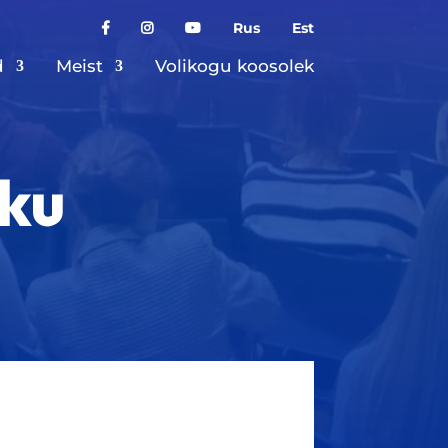
Rus
Est
d
Meist
Volikogu koosolek
iku