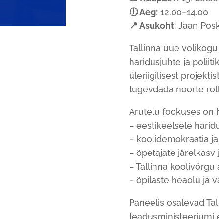
🕕 Aeg:
12.00–14.00
📍 Asukoht:
Jaan Posk
Tallinna uue volikogu
haridusjuhte ja poliit
üleriigilisest projekt
tugevdada noorte roll
Arutelu fookuses on 
– eestikeelsele harid
– koolidemokraatia j
– õpetajate järelkasv
– Tallinna koolivõrgu
– õpilaste heaolu ja
Paneelis osalevad Tall
teadusministeeriumi e