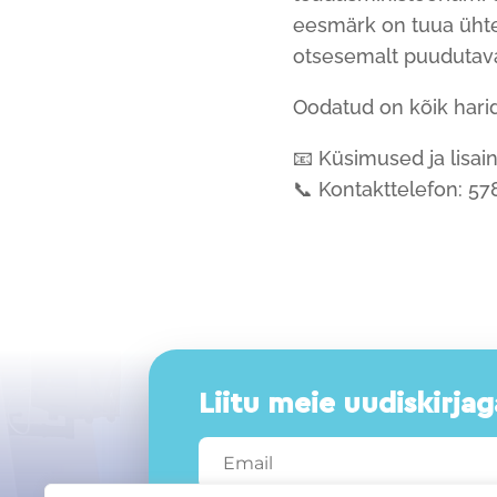
eesmärk on tuua ühte
otsesemalt puudutav
Oodatud on kõik harid
📧 Küsimused ja lisain
📞 Kontakttelefon: 5
Liitu meie uudiskirjag