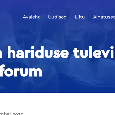
Avaleht
Uudised
Liitu
Algatuse
a hariduse tulev
uforum
ember 2025