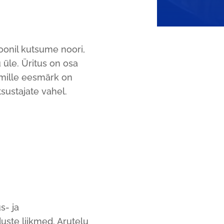
oonil kutsume noori,
u üle. Üritus on osa
, mille eesmärk on
sustajate vahel.
s- ja
uste liikmed. Arutelu