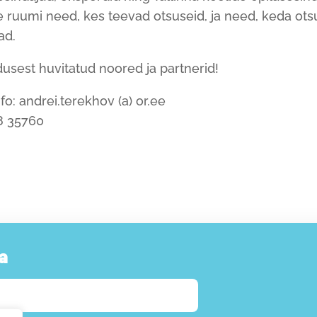
 ruumi need, kes teevad otsuseid, ja need, keda ot
ad.
usest huvitatud noored ja partnerid!
fo: andrei.terekhov (a) or.ee
78 35760
a