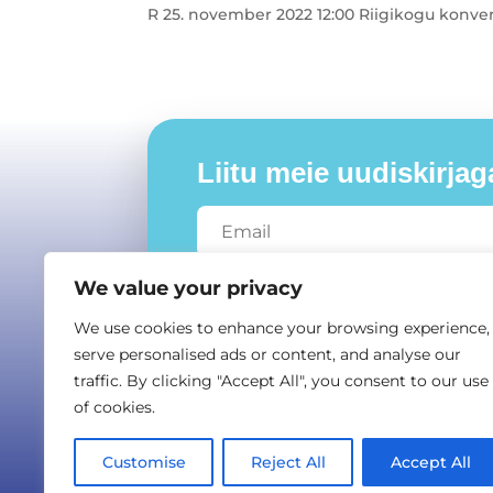
R 25. november 2022 12:00 Riigikogu konver
Liitu meie uudiskirjag
We value your privacy
L
We use cookies to enhance your browsing experience,
serve personalised ads or content, and analyse our
traffic. By clicking "Accept All", you consent to our use
of cookies.
MTÜ Avatud Vabar
Customise
Reject All
Accept All
or @ or.ee