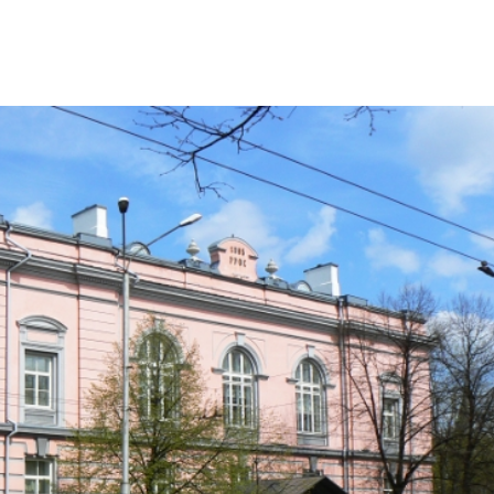
Avaleht
Uudised
Liitu
Algatuse