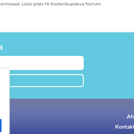
entsisaal, Lossi plats 1A Kodanikupäeva foorum
a
IITU
iik
Aht
Kontakt