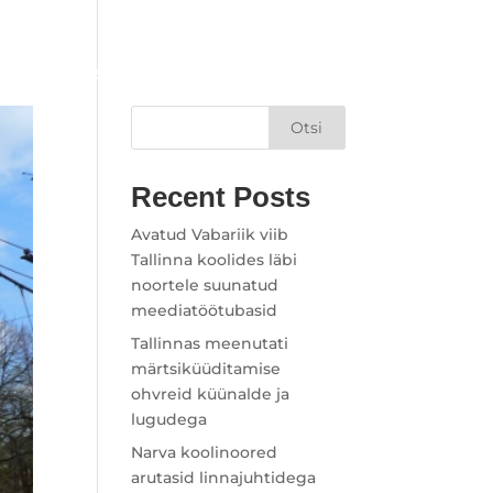
Rus
Est
d
Meist
Volikogu koosolek
Otsi
Recent Posts
Avatud Vabariik viib
Tallinna koolides läbi
noortele suunatud
meediatöötubasid
Tallinnas meenutati
märtsiküüditamise
ohvreid küünalde ja
lugudega
Narva koolinoored
arutasid linnajuhtidega