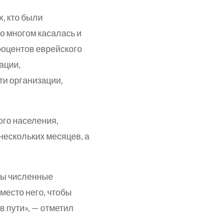
х, кто были
о многом касалась и
роцентов еврейского
ации,
ти организации,
ого населения,
 нескольких месяцев, а
ены численные
вместо него, чтобы
в пути», — отметил