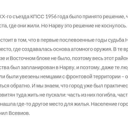
 ХХ-го съезда КПСС 1956 года было принято решение, 
ста, где они жили. Но Нарву это решение не коснулось.
тоит в том, что в первые послевоенные годы судьба 
сто, где создавалась основа атомного оружия. В те в
е и Восточном блоке не было, поэтому весь этот райо
ства был запланирован в Нарву, и поэтому, даже те лю
или были увезены немцами с фронтовой территории – 
ься обратно. И мы знаем, что город уже был практиче
итян туда жить не пускали: часть из них погибла, час
 нашла где-то другое место для жилья. Население гор
нил Всевиов.