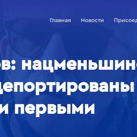
Главная
Новости
Присое
в: нацменьшин
депортированы
и первыми