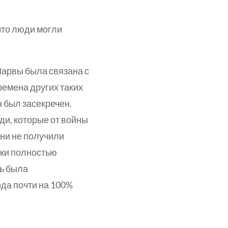
что люди могли
Нарвы была связана с
ремена других таких
н был засекречен.
ди, которые от войны
они не получили
ски полностью
ть была
ода почти на 100%