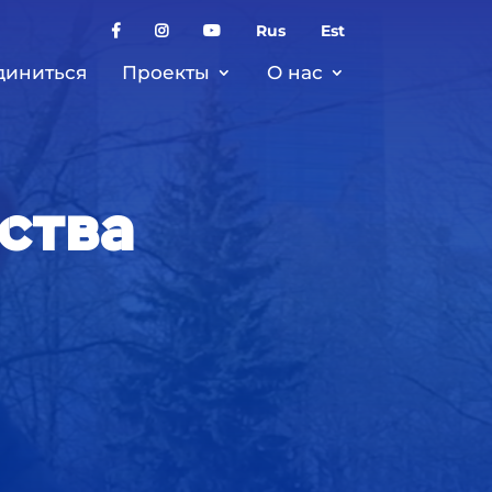
Rus
Est
диниться
Проекты
О нас
ства