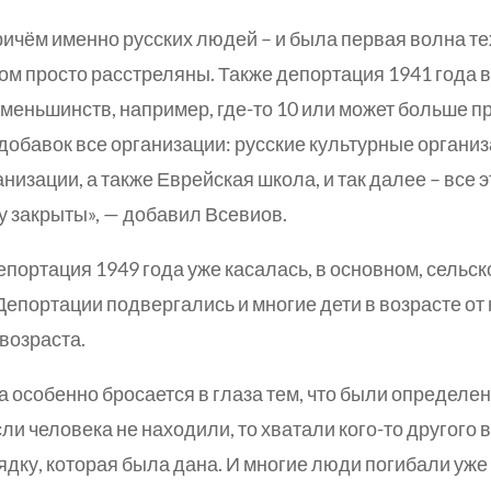
ричём именно русских людей – и была первая волна те
гом просто расстреляны. Также депортация 1941 года в
меньшинств, например, где-то 10 или может больше п
добавок все организации: русские культурные организ
изации, а также Еврейская школа, и так далее – все э
зу закрыты», — добавил Всевиов.
епортация 1949 года уже касалась, в основном, сельск
Депортации подвергались и многие дети в возрасте от
возраста.
а особенно бросается в глаза тем, что были определ
если человека не находили, то хватали кого-то другого 
дку, которая была дана. И многие люди погибали уже 