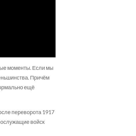
чные моменты. Если мы
меньшинства. Причём
формально ещё
осле переворота 1917
нослужащие войск