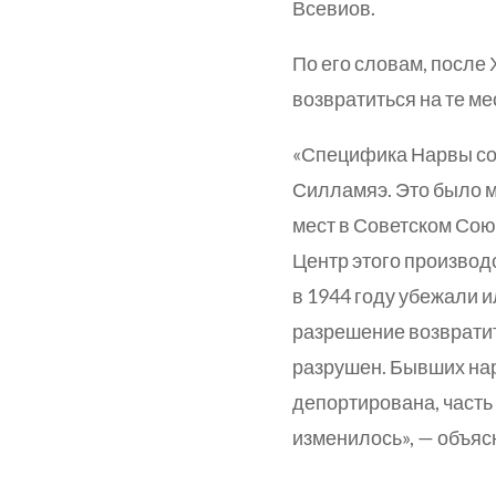
Всевиов.
По его словам, после
возвратиться на те ме
«Специфика Нарвы сос
Силламяэ. Это было ме
мест в Советском Союз
Центр этого производ
в 1944 году убежали 
разрешение возвратит
разрушен. Бывших нарв
депортирована, часть
изменилось», — объяс