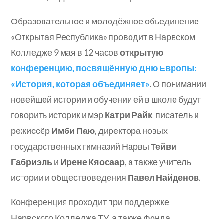
Образовательное и молодёжное объединение
«Открытая Республика» проводит в Нарвском
Колледже 9 мая в 12 часов
открытую
конференцию, посвящённую Дню Европы:
«История, которая объединяет»
. О понимании
новейшей истории и обучении ей в школе будут
говорить историк и мэр
Катри Райк
, писатель и
режиссёр
Имби Паю
, директора новых
государственных гимназий Нарвы
Тейви
Габриэль
и
Ирене Кяосаар
, а также учитель
истории и обществоведения
Павел Найдёнов
.
Конференция проходит при поддержке
Нарвского Колледжа ТУ, а также Фонда