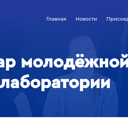
Главная
Новости
Присое
ар молодёжно
-лаборатории