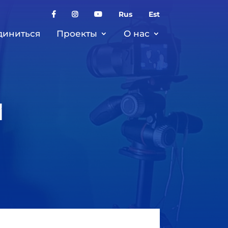
Rus
Est
диниться
Проекты
О нас
й