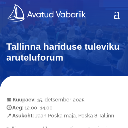
Tallinna hariduse tuleviku
aruteluforum
📅 Kuupäev:
15. detsember 2025
🕕 Aeg:
12.00–14.00
📍 Asukoht:
Jaan Poska maja, Poska 8 Tallinn