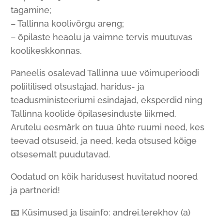
tagamine;
– Tallinna koolivõrgu areng;
– õpilaste heaolu ja vaimne tervis muutuvas
koolikeskkonnas.
Paneelis osalevad Tallinna uue võimuperioodi
poliitilised otsustajad, haridus- ja
teadusministeeriumi esindajad, eksperdid ning
Tallinna koolide õpilasesinduste liikmed.
Arutelu eesmärk on tuua ühte ruumi need, kes
teevad otsuseid, ja need, keda otsused kõige
otsesemalt puudutavad.
Oodatud on kõik haridusest huvitatud noored
ja partnerid!
📧 Küsimused ja lisainfo: andrei.terekhov (a)