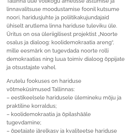
Tallinna uue volikogu ametisse astumise ja
linnavalitsuse moodustamise foonil kutsume
noori, haridusjuhte ja poliitikakujundajaid
ühiselt arutlema linna hariduse tuleviku üle.
Üritus on osa üleriigilisest projektist „Noorte
osalus ja dialoog: koolidemokraatia areng“,
mille eesmärk on tugevdada noorte rolli
demokraatias ning luua toimiv dialoog õppijate
ja otsustajate vahel.
Arutelu fookuses on hariduse
võtmeküsimused Tallinnas:
– eestikeelsele haridusele ülemineku mõju ja
praktiline korraldus;
– koolidemokraatia ja õpilashääle
tugevdamine;
– õpetajate järelkasv ja kvaliteetse hariduse